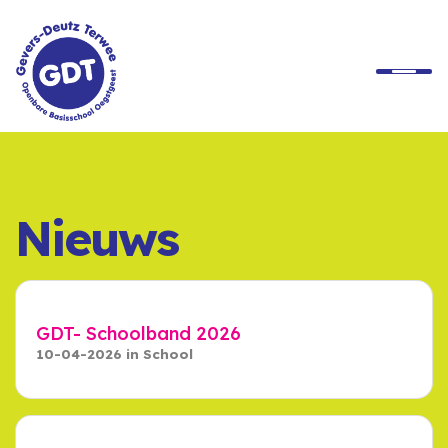
Home
Onze School
Nieuws
Ons Onderwijs
Praktische Informatie
GDT- Schoolband 2026
10-04-2026
in
School
Rondleiding
Contact